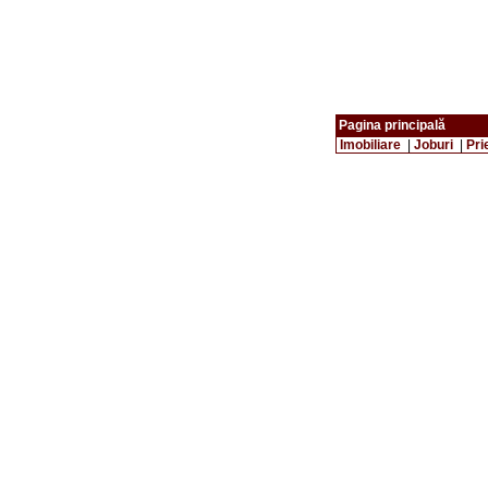
Pagina principală
Imobiliare
|
Joburi
|
Pri