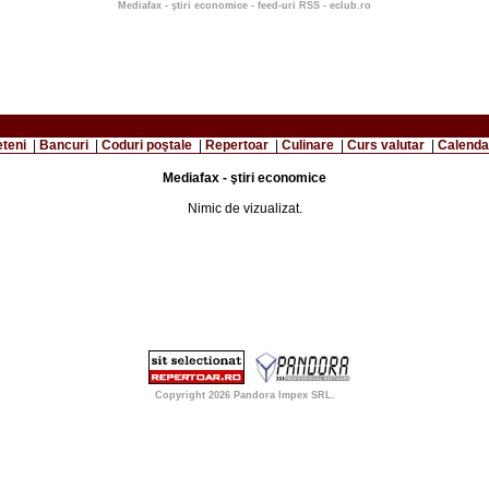
Mediafax - ştiri economice - feed-uri RSS - eclub.ro
eteni
|
Bancuri
|
Coduri poştale
|
Repertoar
|
Culinare
|
Curs valutar
|
Calenda
Mediafax - ştiri economice
Nimic de vizualizat.
Copyright 2026
Pandora Impex SRL
.