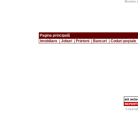
Monden.in
Pagina principală
Imobiliare
|
Joburi
|
Prieteni
|
Bancuri
|
Coduri poştale
Copyrig