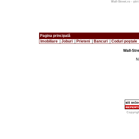
Wall-Street.ro - ştir
Pagina principală
Imobiliare
|
Joburi
|
Prieteni
|
Bancuri
|
Coduri poştale
Wall-Stre
Ni
Copyrig