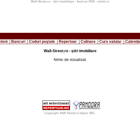
Wall-Street.ro - ştiri imobiliare - feed-uri RSS - eclub.ro
eteni
|
Bancuri
|
Coduri poştale
|
Repertoar
|
Culinare
|
Curs valutar
|
Calenda
Wall-Street.ro - ştiri imobiliare
Nimic de vizualizat.
Copyright 2026
Pandora Impex SRL
.