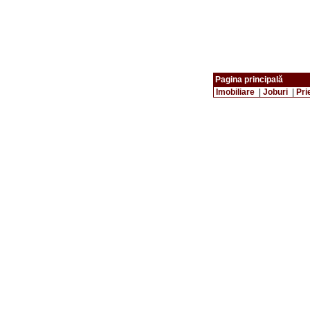
Pagina principală
Imobiliare
|
Joburi
|
Pri