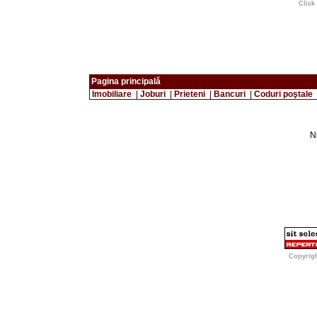
Click
Pagina principală
Imobiliare
|
Joburi
|
Prieteni
|
Bancuri
|
Coduri poştale
Ni
Copyrig