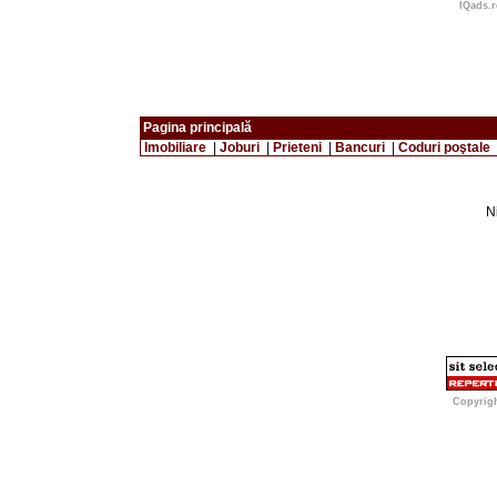
IQads.r
Pagina principală
Imobiliare
|
Joburi
|
Prieteni
|
Bancuri
|
Coduri poştale
Ni
Copyrig