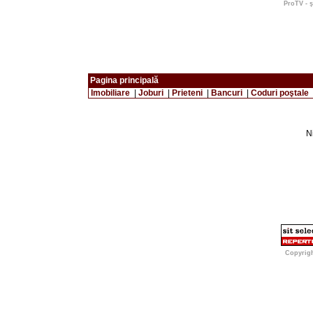
ProTV - ş
Pagina principală
Imobiliare
|
Joburi
|
Prieteni
|
Bancuri
|
Coduri poştale
Ni
Copyrig