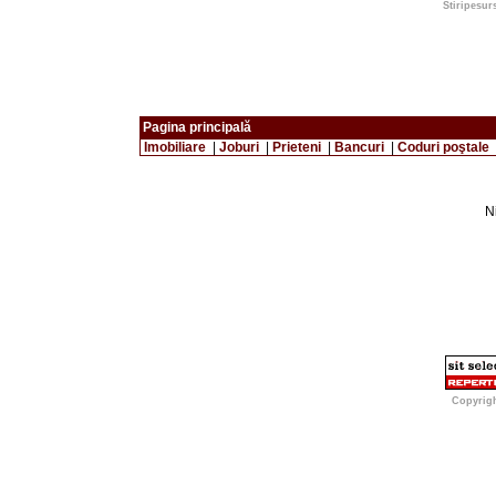
Stiripesur
Pagina principală
Imobiliare
|
Joburi
|
Prieteni
|
Bancuri
|
Coduri poştale
Ni
Copyrig