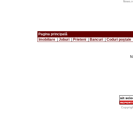
News.ro
Pagina principală
Imobiliare
|
Joburi
|
Prieteni
|
Bancuri
|
Coduri poştale
Ni
Copyrig