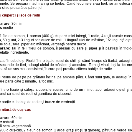
mele. Se presară măghiran şi se fierbe. Când legumele s-au fiert, se amestecă 
a şi se presară cu pătrunjel.
 ciuperci şi sos de rodii
arare:
30 min.
e:
medie
1 file de somon, 1 borcan (400 g) ciuperci mici întregi, 1 rodie, 4 roşii uscate conse
, 50 g unt, 2-3 linguri sos dulce de chili, 1 lingură ulei de măsline, 1/2 linguriţă oţe
 de soia, sare, piper alb măcinat, verdeaţă pentru decor.
arare:
Tai în felii fileul de somon, îl presari cu sare şi piper şi îl păstrezi în fri
elalte ingrediente.
cate în cubuleţe. Fierbi într-o tigaie sosul de chili şi, când începe să fiarbă, adaugi 
ecunde de fiert, adaugi uleiul de măsline şi amesteci. Torni şi vinul, laşi la foc m
ază un sos mai consistent, în care poţi presăra câteva bobiţe de rodie.
igi feliile de peşte pe grătarul încins, pe ambele părţi. Când sunt gata, le adaugi în
are parte câte 2 minute, la foc mic.
 într-o tigaie şi căleşti ciupercile scurse, timp de un minut, apoi adaugi oţetul şi 
nul cu sosul de rodii şi garnitura de ciuperci.
e porţie cu bobiţe de rodie şi frunze de verdeaţă.
rnitură de cuş-cuş
arare:
60 min.
e:
redusă
ă semi-vegetariană
200 g cuş-cuş, 2 fileuri de somon, 2 ardei graşi (roşu şi galben), pătrunjel verde, ul