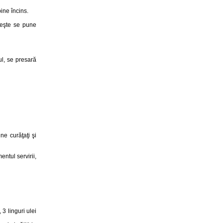
ine încins.
teşte se pune
ul, se presară
ne curăţaţi şi
ntul servirii,
3 linguri ulei