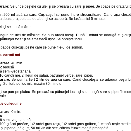
arare:
Se unge peştele cu ulei şi se presară cu sare şi piper. Se coace pe grătarul b
ert 200 ml apă cu sare. Cuş-cuşul se pune într-o strecurătoare. Când apa cloco
a deasupra, pe baia de abur şi se acoperă. Se lasă astfel 5 minute.
ii şi se toacă mărunt.
inguri de ulei de măsline. Se pun ardeii tocaţi. După 1 minut se adaugă cuş-cuş
 pătrunjel tocat şi se amestecă uşor. Se opreşte focul.
 pat de cuş-cuş, peste care se pune file-ul de somon.
u cartofi noi
arare:
40 min.
e:
redusă
ă semi-vegetariană
0 cartofi noi, 2 fileuri de şalău, pătrunjel verde, sare, piper.
arare:
Se pun la fiert 2 litri de apă cu sare. Când clocoteşte se adaugă peştii bi
iţi. Se fierb pe foc mic, maxim 30 minute.
şi se pun pe platou. Se presară cu pătrunjel tocat şi se adaugă sare şi piper în mome
voie.
gaie cu legume
arare:
0 min.
e:
ă semi-vegetariană
700 g ficat pasăre, 1/2 ardei gras roşu, 1/2 ardei gras galben, 1 ceapă roşie medie, 
 şi piper după gust, 50 ml vin alb sec, câteva frunze mentă proaspătă