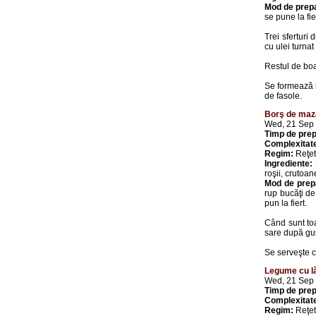
Mod de prep
se pune la fie
Trei sferturi
cu ulei turnat
Restul de boa
Se formează b
de fasole.
Borş de mază
Wed, 21 Sep
Timp de prep
Complexitat
Regim:
Reţet
Ingrediente:
roşii, crutoan
Mod de prep
rup bucăţi de 
pun la fiert.
Când sunt toa
sare după gus
Se serveşte c
Legume cu l
Wed, 21 Sep
Timp de prep
Complexitat
Regim:
Reţet