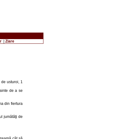
r
|
Ziare
 de usturoi, 1
nainte de a se
a din fiertura
ul jumătăţi de
a zeamă cât să