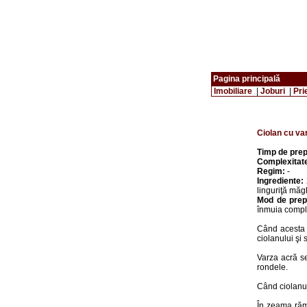
Pagina principală
Imobiliare
|
Joburi
|
Pri
Ciolan cu var
Timp de prep
Complexitat
Regim:
-
Ingrediente:
linguriţă măgh
Mod de prep
înmuia comple
Când acesta s
ciolanului şi
Varza acră se
rondele.
Când ciolanul
În zeama răma