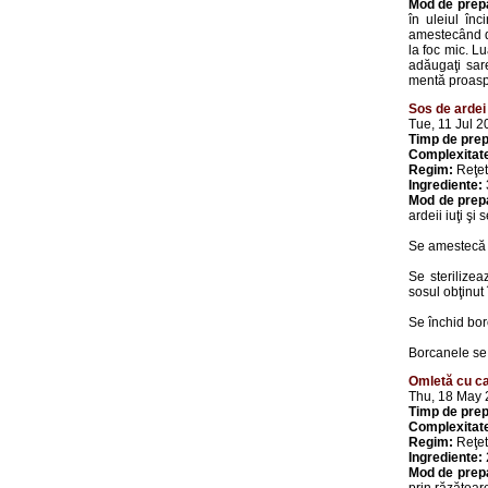
Mod de prep
în uleiul înc
amestecând de
la foc mic. L
adăugaţi sare
mentă proasp
Sos de ardei 
Tue, 11 Jul 
Timp de prep
Complexitat
Regim:
Reţet
Ingrediente:
Mod de prep
ardeii iuţi şi
Se amestecă s
Se sterilizea
sosul obţinut
Se închid bor
Borcanele se 
Omletă cu ca
Thu, 18 May
Timp de prep
Complexitat
Regim:
Reţet
Ingrediente:
Mod de prep