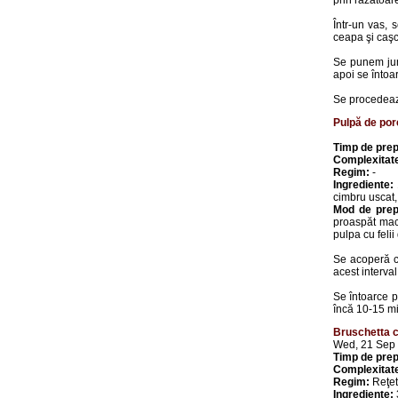
prin răzătoar
Într-un vas, 
ceapa şi caşc
Se punem jum
apoi se întoa
Se procedează
Pulpă de por
Timp de prep
Complexitat
Regim:
-
Ingrediente:
cimbru uscat,
Mod de prep
proaspăt maci
pulpa cu felii
Se acoperă cu
acest interval
Se întoarce p
încă 10-15 min
Bruschetta c
Wed, 21 Sep
Timp de prep
Complexitat
Regim:
Reţet
Ingrediente: