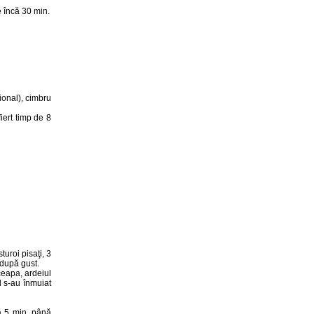
 încă 30 min.
ţional), cimbru
fiert timp de 8
turoi pisaţi, 3
r după gust.
ceapa, ardeiul
l s-au înmuiat
că 5 min. până