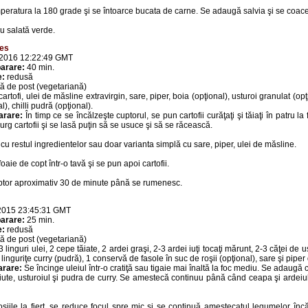
peratura la 180 grade şi se întoarce bucata de carne. Se adaugă salvia şi se coace
u salată verde.
ges
 2016 12:22:49 GMT
arare:
40 min.
e:
redusă
ă de post (vegetariană)
cartofi, ulei de măsline extravirgin, sare, piper, boia (opţional), usturoi granulat (op
l), chilli pudră (opţional).
arare:
În timp ce se încălzeşte cuptorul, se pun cartofii curăţaţi şi tăiaţi în patru la 
urg cartofii şi se lasă puţin să se usuce şi să se răcească.
u restul ingredientelor sau doar varianta simplă cu sare, piper, ulei de măsline.
aie de copt într-o tavă şi se pun apoi cartofii.
uptor aproximativ 30 de minute până se rumenesc.
2015 23:45:31 GMT
arare:
25 min.
e:
redusă
ă de post (vegetariană)
 linguri ulei, 2 cepe tăiate, 2 ardei graşi, 2-3 ardei iuţi tocaţi mărunt, 2-3 căţei de us
2 linguriţe curry (pudră), 1 conservă de fasole în suc de roşii (opţional), sare şi pipe
arare:
Se încinge uleiul într-o cratiţă sau tigaie mai înaltă la foc mediu. Se adaugă 
 iute, usturoiul şi pudra de curry. Se amestecă continuu până când ceapa şi ardeiu
iile la fiert, se reduce focul spre mic şi se continuă amestecatul legumelor în