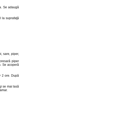
âna. Se adaugă
 la suprafaţă
, sare, piper,
presară piper
in. Se acoperă
iv 2 ore. După
şi se mai lasă
 amar.