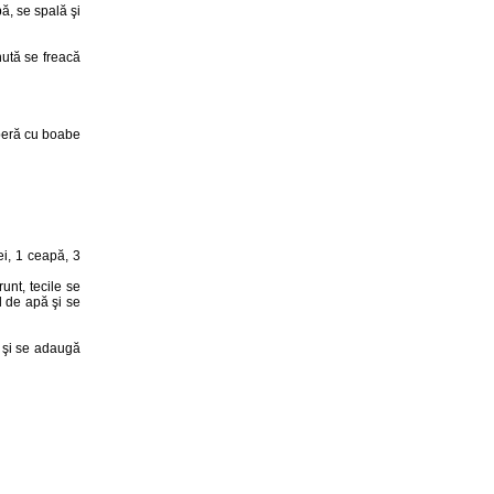
ă, se spală şi
nută se freacă
operă cu boabe
ei, 1 ceapă, 3
unt, tecile se
 l de apă şi se
e şi se adaugă