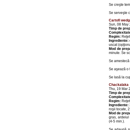
Se creşte tem
Se serveşte c
Cartofi wed
Sun, 08 May
Timp de prep
Complexitat
Regim:
Reţet
Ingrediente:
uscat (opţiona
Mod de prep
minute. Se sc
Se amestecă c
Se aşează o fo
Se lasă la c
Chackalaka
Thu, 19 Mar 
Timp de prep
Complexitat
Regim:
Reţet
Ingrediente:
3
roşii tocate, 
Mod de prep
gras, ardeiul
(4-5 min.).
Se adaugă roş