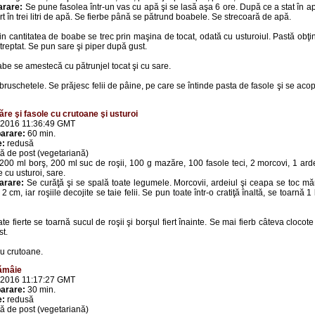
arare:
Se pune fasolea într-un vas cu apă şi se lasă aşa 6 ore. După ce a stat în ap
rt în trei litri de apă. Se fierbe până se pătrund boabele. Se strecoară de apă.
 din cantitatea de boabe se trec prin maşina de tocat, odată cu usturoiul. Pastă obţi
 treptat. Se pun sare şi piper după gust.
be se amestecă cu pătrunjel tocat şi cu sare.
ruschetele. Se prăjesc felii de pâine, pe care se întinde pasta de fasole şi se ac
re şi fasole cu crutoane şi usturoi
 2016 11:36:49 GMT
arare:
60 min.
e:
redusă
ă de post (vegetariană)
200 ml borş, 200 ml suc de roşii, 100 g mazăre, 100 fasole teci, 2 morcovi, 1 ard
e cu usturoi, sare.
arare:
Se curăţă şi se spală toate legumele. Morcovii, ardeiul şi ceapa se toc măr
2 cm, iar roşiile decojite se taie felii. Se pun toate într-o cratiţă înaltă, se toarnă 1
te fierte se toarnă sucul de roşii şi borşul fiert înainte. Se mai fierb câteva clocot
t.
u crutoane.
ămâie
 2016 11:17:27 GMT
arare:
30 min.
e:
redusă
ă de post (vegetariană)