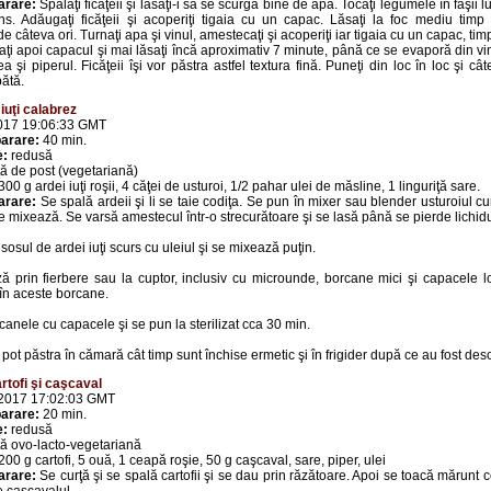
arare:
Spălaţi ficăţeii şi lăsaţi-i să se scurgă bine de apă. Tocaţi legumele în fâşii lun
ins. Adăugaţi ficăţeii şi acoperiţi tigaia cu un capac. Lăsaţi la foc mediu tim
 câteva ori. Turnaţi apa şi vinul, amestecaţi şi acoperiţi iar tigaia cu un capac, tim
uaţi apoi capacul şi mai lăsaţi încă aproximativ 7 minute, până ce se evaporă din vin.
a şi piperul. Ficăţeii îşi vor păstra astfel textura fină. Puneţi din loc în loc şi câ
ătă.
iuţi calabrez
2017 19:06:33 GMT
arare:
40 min.
e:
redusă
ă de post (vegetariană)
300 g ardei iuţi roşii, 4 căţei de usturoi, 1/2 pahar ulei de măsline, 1 linguriţă sare.
arare:
Se spală ardeii şi li se taie codiţa. Se pun în mixer sau blender usturoiul cur
 se mixează. Se varsă amestecul într-o strecurătoare şi se lasă până se pierde lichidu
osul de ardei iuţi scurs cu uleiul şi se mixează puţin.
ză prin fierbere sau la cuptor, inclusiv cu microunde, borcane mici şi capacele l
 în aceste borcane.
canele cu capacele şi se pun la sterilizat cca 30 min.
pot păstra în cămară cât timp sunt închise ermetic şi în frigider după ce au fost des
rtofi şi caşcaval
 2017 17:02:03 GMT
arare:
20 min.
e:
redusă
ă ovo-lacto-vegetariană
200 g cartofi, 5 ouă, 1 ceapă roşie, 50 g caşcaval, sare, piper, ulei
arare:
Se curţă şi se spală cartofii şi se dau prin răzătoare. Apoi se toacă mărunt 