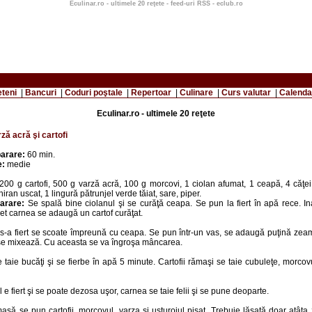
Eculinar.ro - ultimele 20 reţete - feed-uri RSS - eclub.ro
eteni
|
Bancuri
|
Coduri poştale
|
Repertoar
|
Culinare
|
Curs valutar
|
Calenda
Eculinar.ro - ultimele 20 reţete
ză acră şi cartofi
arare:
60 min.
e:
medie
200 g cartofi, 500 g varză acră, 100 g morcovi, 1 ciolan afumat, 1 ceapă, 4 căţei
iran uscat, 1 lingură pătrunjel verde tăiat, sare, piper.
arare:
Se spală bine ciolanul şi se curăţă ceapa. Se pun la fiert în apă rece. I
t carnea se adaugă un cartof curăţat.
-a fiert se scoate împreună cu ceapa. Se pun într-un vas, se adaugă puţină zeam
 se mixează. Cu aceasta se va îngroşa mâncarea.
 taie bucăţi şi se fierbe în apă 5 minute. Cartofii rămaşi se taie cubuleţe, morcov
 e fiert şi se poate dezosa uşor, carnea se taie felii şi se pune deoparte.
să se pun cartofii, morcovul, varza şi usturoiul pisat. Trebuie lăsată doar atât