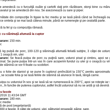
e caşcavalul.
se amestecă cu o furculiţă ouăle şi cartofii daţi prin răzătoare, storşi bine cu m
avalul şi se amestecă din nou. Se asezonează cu sare şi piper.
ătate din compoziţie în tigaie la foc mediu şi se lasă până când se încheagă oul
rce omleta şi se mai lasă câteva minute, până se rumeneşte şi pe cealaltă parte.
 la fel şi cu compoziţia rămasă.
c cu slăninuţă afumată la cuptor
arare:
150 min.
e:
1 kg pulpă de porc, 100-120 g slăninuţă afumată feliată subţire, 3 căţei de usturoi
 1 ceaşcă vin, ulei
arare:
Se feacă pulpa de porc cu puţină sare, usturoi pisat şi cimbru, apoi se 
nat. Se pune pulpa într-un vas în care acoperim fundul cu ulei şi o ceaşcă cu v
 de slănină ce vor fi fixate cu scobitori.
 o folie de staniol şi se pune în cuptorul preîncălzit la 150°C pentru aproximat
, se scoate folia şi se lasă feliile de slănină să alunece în tavă, lângă carne.
ulpa cu usturoiul în sos şi se lasă să se rumenească la 200°C, apoi se roteşte iar 
., în functie de puterea cuptorului, astfel încât usturoiul să nu se ardă şi să devină
u fasole
 2016 11:43:04 GMT
arare:
180 min.
e:
medie
ă de post (vegetariană)
300 g fasole, 8 căţei de usturoi, ulei, pătrunjel proaspăt, pâine, sare.