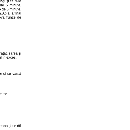
gi şi căliţi-le
p de 5 minute,
p de 5 minute,
 Abia la final
teva frunze de
ăţat, sarea şi
l în exces.
or şi se varsă
chise.
ceapa şi se dă