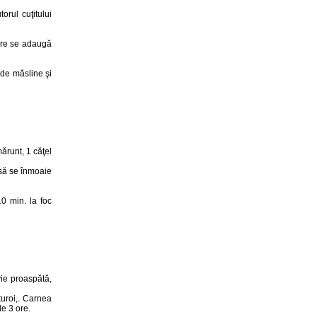
orul cuţitului
care se adaugă
 de măsline şi
mărunt, 1 căţel
 să se înmoaie
10 min. la foc
vie proaspătă,
turoi,. Carnea
de 3 ore.