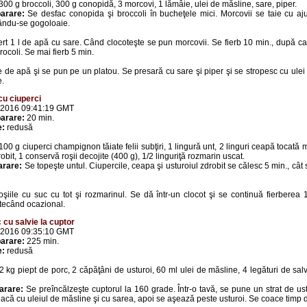
300 g broccoli, 300 g conopidă, 3 morcovi, 1 lămâie, ulei de măsline, sare, piper.
arare:
Se desfac conopida şi broccoli în bucheţele mici. Morcovii se taie cu ajut
mându-se gogoloaie.
ert 1 l de apă cu sare. Când clocoteşte se pun morcovii. Se fierb 10 min., după 
rocoli. Se mai fierb 5 min.
 de apă şi se pun pe un platou. Se presară cu sare şi piper şi se stropesc cu ulei
e.
cu ciuperci
 2016 09:41:19 GMT
arare:
20 min.
e:
redusă
100 g ciuperci champignon tăiate felii subţiri, 1 lingură unt, 2 linguri ceapă tocată 
obit, 1 conservă roşii decojite (400 g), 1/2 linguriţă rozmarin uscat.
arare:
Se topeşte untul. Ciupercile, ceapa şi usturoiul zdrobit se călesc 5 min., cât
iile cu suc cu tot şi rozmarinul. Se dă într-un clocot şi se continuă fierberea 
stecând ocazional.
 cu salvie la cuptor
 2016 09:35:10 GMT
arare:
225 min.
e:
redusă
2 kg piept de porc, 2 căpăţâni de usturoi, 60 ml ulei de măsline, 4 legături de sal
arare:
Se preîncălzeşte cuptorul la 160 grade. Într-o tavă, se pune un strat de us
eacă cu uleiul de măsline şi cu sarea, apoi se aşează peste usturoi. Se coace timp 