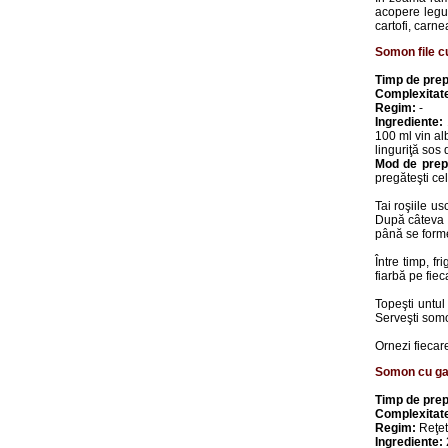
acopere legu
cartofi, carne
Somon file cu
Timp de prep
Complexitat
Regim:
-
Ingrediente:
100 ml vin alb
linguriţă sos
Mod de prep
pregăteşti cel
Tai roşiile us
După câteva s
până se forme
Între timp, fr
fiarbă pe fiec
Topeşti untul
Serveşti somo
Ornezi fiecar
Somon cu ga
Timp de prep
Complexitat
Regim:
Reţet
Ingrediente: