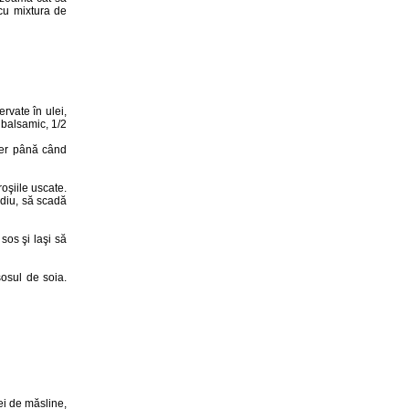
cu mixtura de
rvate în ulei,
t balsamic, 1/2
gider până când
roşiile uscate.
ediu, să scadă
 sos şi laşi să
sosul de soia.
ei de măsline,