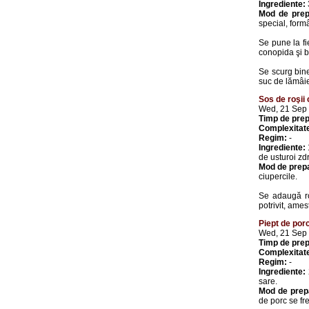
Ingrediente:
Mod de prep
special, for
Se pune la fi
conopida şi b
Se scurg bine
suc de lămâi
Sos de roşii 
Wed, 21 Sep
Timp de prep
Complexitat
Regim:
-
Ingrediente:
de usturoi zdr
Mod de prep
ciupercile.
Se adaugă roş
potrivit, ame
Piept de porc
Wed, 21 Sep
Timp de prep
Complexitat
Regim:
-
Ingrediente:
sare.
Mod de prep
de porc se fr