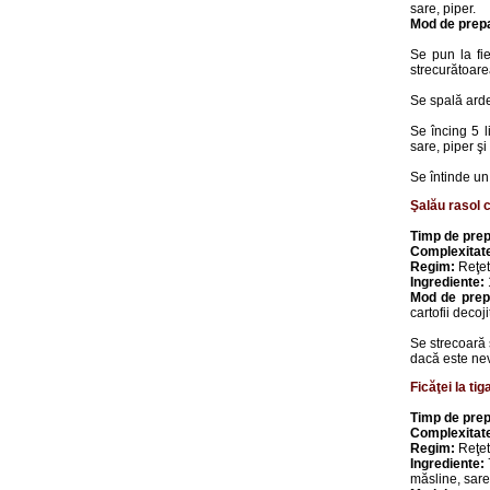
sare, piper.
Mod de prep
Se pun la fi
strecurătoare
Se spală arde
Se încing 5 l
sare, piper şi
Se întinde un
Şalău rasol c
Timp de prep
Complexitat
Regim:
Reţet
Ingrediente:
1
Mod de prep
cartofii decoj
Se strecoară 
dacă este ne
Ficăţei la ti
Timp de prep
Complexitat
Regim:
Reţet
Ingrediente:
măsline, sare